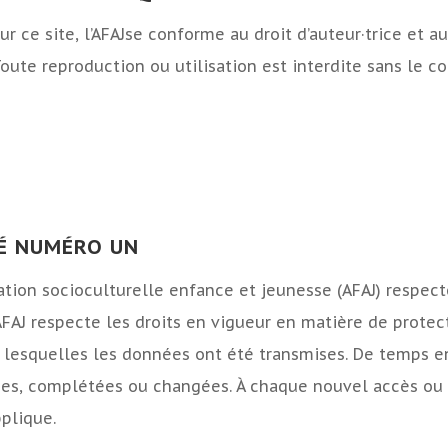
ur ce site, l’AFAJse conforme au droit d’auteur·trice et 
 Toute reproduction ou utilisation est interdite sans le c
TÉ NUMÉRO UN
imation socioculturelle enfance et jeunesse (AFAJ) respec
 L’AFAJ respecte les droits en vigueur en matière de prot
 lesquelles les données ont été transmises. De temps e
s, complétées ou changées. À chaque nouvel accès ou visi
pplique.