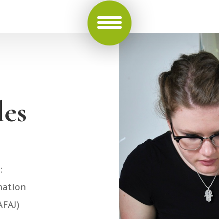
les
:
mation
AFAJ)