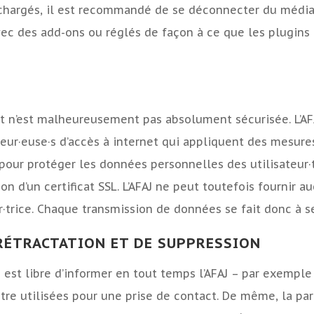
chargés, il est recommandé de se déconnecter du média so
ec des add-ons ou réglés de façon à ce que les plugins
t n’est malheureusement pas absolument sécurisée. L’AFA
seur·euse·s d’accès à internet qui appliquent des mesure
pour protéger les données personnelles des utilisateur·
tion d’un certificat SSL. L’AFAJ ne peut toutefois fournir
r·trice. Chaque transmission de données se fait donc à s
RÉTRACTATION ET DE SUPPRESSION
e est libre d’informer en tout temps l’AFAJ – par exemple 
e utilisées pour une prise de contact. De même, la part