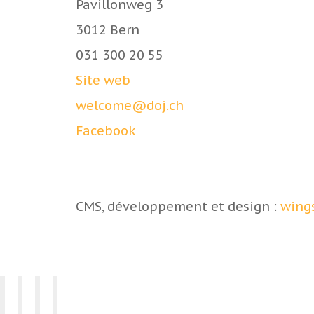
Pavillonweg 3
3012 Bern
031 300 20 55
Site web
hc.jod@emoclew
Facebook
CMS, développement et design :
wings